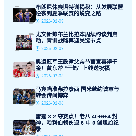
布朗尼休赛期特训揭秘：从发展联盟
逆袭到夏季联赛的蜕变之路
2026-02-08
尤文新帅布兰比拉本周续约谈判启
动，青训战略再迎关键节点
2026-02-08
奥运冠军王懿律父亲节官宣喜得千
金！黄东萍 “干妈” 上线送祝福
2026-02-08
马竞瞄准弗拉泰西 国米续约诚意与
转会传闻博弈
2026-02-06
雷霆 3-2 夺赛点！老八 40+6+4 封
神，哈利伯顿伤退 6 中 0 创尴尬纪
录