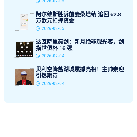
2026-02-06
阿尔维斯胜诉前妻桑塔纳 追回 62.8
万欧元扣押资金
2026-02-05
达瓦萨里亮剑：新月绝非观光客，剑
指世俱杯 16 强
2026-02-04
贝利空降盐湖城震撼亮相！主帅亲迎
引爆期待
2026-02-04