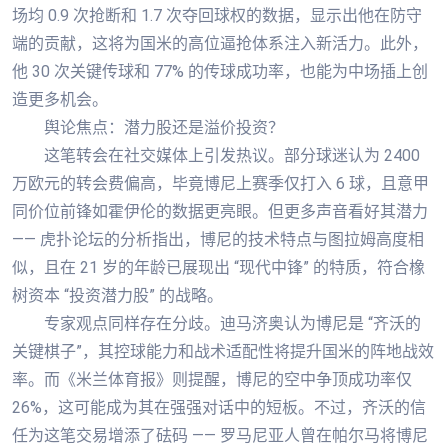
场均 0.9 次抢断和 1.7 次夺回球权的数据，显示出他在防守
端的贡献，这将为国米的高位逼抢体系注入新活力。此外，
他 30 次关键传球和 77% 的传球成功率，也能为中场插上创
造更多机会。
舆论焦点：潜力股还是溢价投资？
这笔转会在社交媒体上引发热议。部分球迷认为 2400
万欧元的转会费偏高，毕竟博尼上赛季仅打入 6 球，且意甲
同价位前锋如霍伊伦的数据更亮眼。但更多声音看好其潜力
—— 虎扑论坛的分析指出，博尼的技术特点与图拉姆高度相
似，且在 21 岁的年龄已展现出 “现代中锋” 的特质，符合橡
树资本 “投资潜力股” 的战略。
专家观点同样存在分歧。迪马济奥认为博尼是 “齐沃的
关键棋子”，其控球能力和战术适配性将提升国米的阵地战效
率。而《米兰体育报》则提醒，博尼的空中争顶成功率仅
26%，这可能成为其在强强对话中的短板。不过，齐沃的信
任为这笔交易增添了砝码 —— 罗马尼亚人曾在帕尔马将博尼