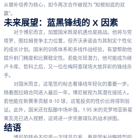
从替补培养为核心，如今再次合作被视为 “知根知底的双
赢”。
未来展望：蓝黑锋线的 X 因素
对于博尼而言，加盟国米既是机遇也是挑战。他将与劳
塔罗、图拉姆竞争主力位置，但齐沃承诺会为其制定个性化
的成长计划。国米的训练体系和多线作战经验，有望帮助他
提升射门精度和比赛稳定性。若能兑现潜力，他可能成为继
卢卡库、哲科之后，又一位在梅阿查球场大放异彩的锋线杀
手。
对国米而言，这笔签约标志着锋线年轻化的重要一步。
随着图拉姆合同进入最后一年，博尼被视为其潜在接班人。
若他能在新赛季贡献 8-10 球，这笔投资的性价比将得到验
证。此外，国米还在酝酿中场补强，1.95 米的克罗地亚新星
莱瓦克已进入视野，这将进一步完善球队的战术拼图。
结语
博尼的转会不仅是一次球员交易，更是国米战略转型的