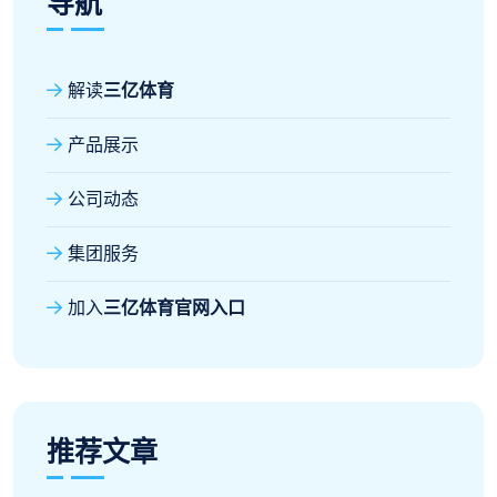
导航
解读
三亿体育
产品展示
公司动态
集团服务
加入
三亿体育官网入口
推荐文章