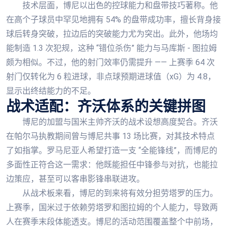
技术层面，博尼以出色的控球能力和盘带技巧著称。他
在高个子球员中罕见地拥有 54% 的盘带成功率，擅长背身接
球后转身突破，拉边后的突破能力尤为突出。此外，他场均
能制造 1.3 次犯规，这种 “错位杀伤” 能力与马库斯 - 图拉姆
颇为相似。不过，他的射门效率仍需提升 —— 上赛季 64 次
射门仅转化为 6 粒进球，非点球预期进球值（xG）为 4.8，
显示出终结能力的不足。
战术适配：齐沃体系的关键拼图
博尼的加盟与国米主帅齐沃的战术设想高度契合。齐沃
在帕尔马执教期间曾与博尼共事 13 场比赛，对其技术特点
了如指掌。罗马尼亚人希望打造一支 “全能锋线”，而博尼的
多面性正符合这一需求：他既能担任中锋参与对抗，也能拉
边策应，甚至可以客串影锋串联进攻。
从战术板来看，博尼的到来将有效分担劳塔罗的压力。
上赛季，国米过于依赖劳塔罗和图拉姆的个人能力，导致两
人在赛季末段体能透支。博尼的活动范围覆盖整个中前场，