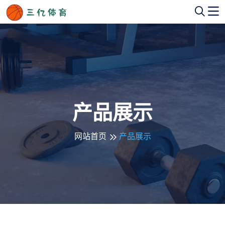
产品展示
网站首页
产品展示